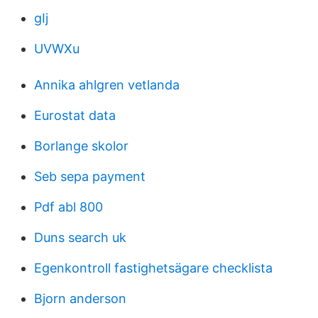
gIj
UVWXu
Annika ahlgren vetlanda
Eurostat data
Borlange skolor
Seb sepa payment
Pdf abl 800
Duns search uk
Egenkontroll fastighetsägare checklista
Bjorn anderson