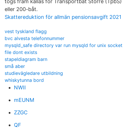
togs fram kallas för Transportbåt Större (TpbS)
eller 200-båt.
Skattereduktion för allmän pensionsavgift 2021
vest tyskland flagg
bvc alvesta telefonnummer
mysqld_safe directory var run mysqld for unix socket
file dont exists
stapeldiagram barn
små aber
studievägledare utbildning
whiskytunna bord
NWII
mEUNM
ZZGC
QF