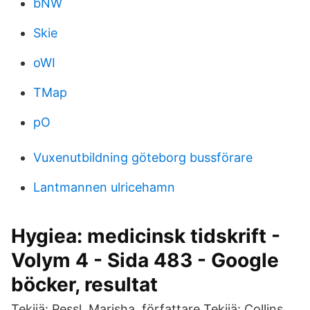
bNW
Skie
oWI
TMap
pO
Vuxenutbildning göteborg bussförare
Lantmannen ulricehamn
Hygiea: medicinsk tidskrift -
Volym 4 - Sida 483 - Google
böcker, resultat
Tekijä: Pessl, Marisha, författare Tekijä: Collins,