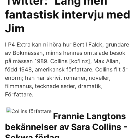
Twitter: "Lång men
fantastisk intervju med
Jim
I P4 Extra kan ni höra hur Bertil Falck, grundare
av Bokmässan, minns hennes omtalade besök
på mässan 1989. Collins [kɑʹlinz], Max Allan,
född 1948, amerikansk författare. Collins flit är
enorm; han har skrivit romaner, noveller,
filmmanus, tecknade serier, dramatik,
Författare.
Frannie Langtons
bekännelser av Sara Collins -
Sekwa förlag