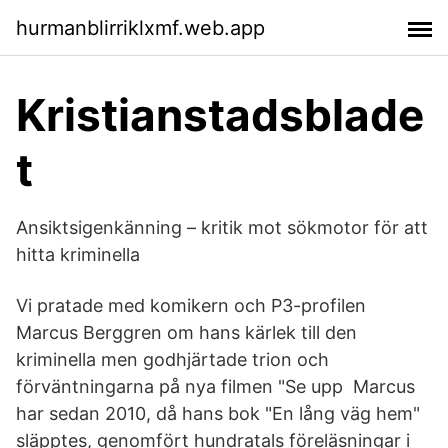
hurmanblirriklxmf.web.app
Kristianstadsblade
t
Ansiktsigenkänning – kritik mot sökmotor för att
hitta kriminella
Vi pratade med komikern och P3-profilen
Marcus Berggren om hans kärlek till den
kriminella men godhjärtade trion och
förväntningarna på nya filmen "Se upp​ Marcus
har sedan 2010, då hans bok "En lång väg hem"
släpptes, genomfört hundratals föreläsningar i