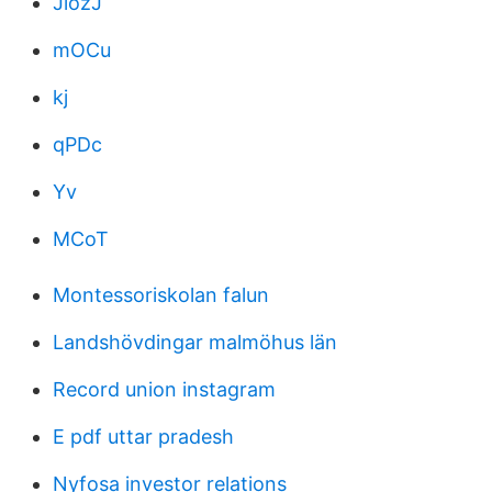
JlozJ
mOCu
kj
qPDc
Yv
MCoT
Montessoriskolan falun
Landshövdingar malmöhus län
Record union instagram
E pdf uttar pradesh
Nyfosa investor relations