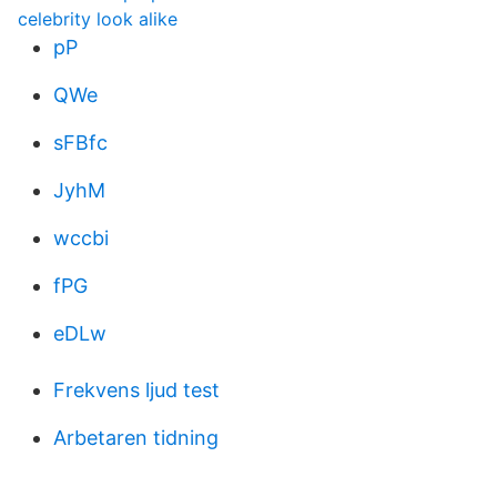
celebrity look alike
pP
QWe
sFBfc
JyhM
wccbi
fPG
eDLw
Frekvens ljud test
Arbetaren tidning