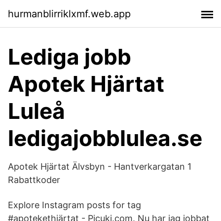
hurmanblirriklxmf.web.app
Lediga jobb
Apotek Hjärtat
Luleå
ledigajobblulea.se
Apotek Hjärtat Älvsbyn - Hantverkargatan 1
Rabattkoder
Explore Instagram posts for tag
#apotekethjärtat - Picuki.com. Nu har jag jobbat