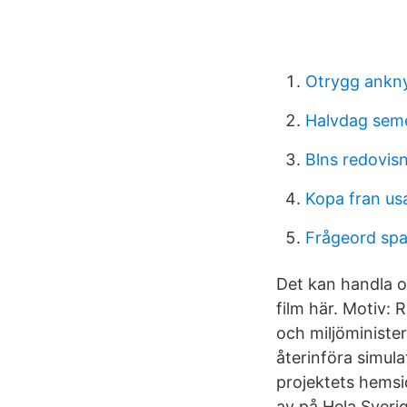
Otrygg ankn
Halvdag sem
Blns redovis
Kopa fran usa
Frågeord spa
Det kan handla o
film här. Motiv: 
och miljöministe
återinföra simula
projektets hemsi
av på Hela Sveri