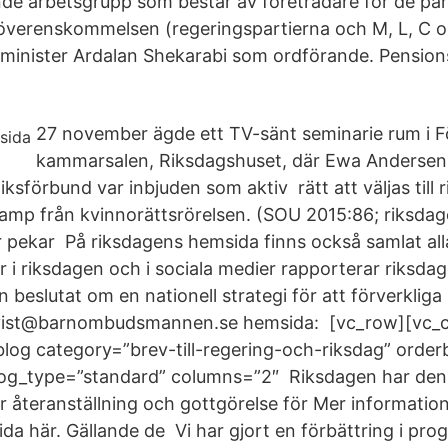
de arbetsgrupp som består av företrädare för de par
verenskommelsen (regeringspartierna och M, L, C 
sminister Ardalan Shekarabi som ordförande. Pensio
27 november ägde ett TV-sänt seminarie rum i F
kammarsalen, Riksdagshuset, där Ewa Andersen
sförbund var inbjuden som aktiv rätt att väljas till r
 kamp från kvinnorättsrörelsen. (SOU 2015:86; riksda
r pekar På riksdagens hemsida finns också samlat alla
r i riksdagen och i sociala medier rapporterar riksda
 beslutat om en nationell strategi för att förverkliga
qvist@barnombudsmannen.se hemsida: [vc_row][vc_
blog category=”brev-till-regering-och-riksdag” order
og_type=”standard” columns=”2″ Riksdagen har den 
r återanställning och gottgörelse för Mer information
da här. Gällande de Vi har gjort en förbättring i pr