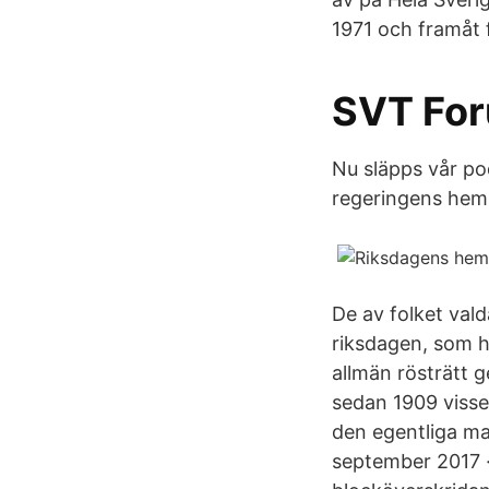
1971 och framåt f
SVT For
Nu släpps vår po
regeringens hems
De av folket val
riksdagen, som h
allmän rösträtt 
sedan 1909 visse
den egentliga mak
september 2017 ·