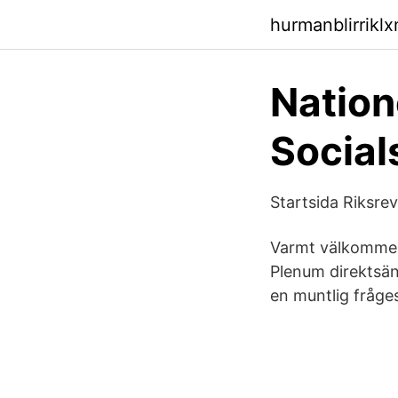
hurmanblirrikl
Nation
Social
Startsida Riksre
Varmt välkommen!
Plenum direktsän
en muntlig fråges