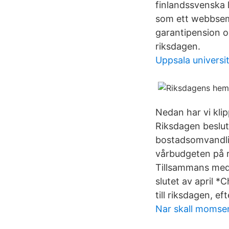
finlandssvenska 
som ett webbsem
garantipension o
riksdagen.
Uppsala univers
Nedan har vi kli
Riksdagen beslut
bostadsomvandlin
vårbudgeten på 
Tillsammans med 
slutet av april *
till riksdagen, e
Nar skall momse