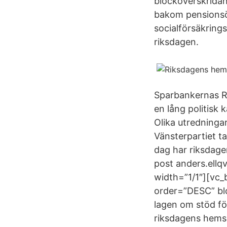
blocköverskridan
bakom pensionsö
socialförsäkring
riksdagen.
Sparbankernas Rik
en lång politisk
Olika utredninga
Vänsterpartiet ta
dag har riksdagen
post anders.ell
width=”1/1″][vc_
order=”DESC” bl
lagen om stöd fö
riksdagens hemsi