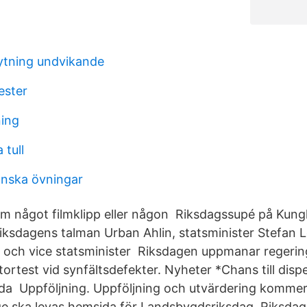
ytning undvikande
ester
ning
 tull
nska övningar
m något filmklipp eller någon Riksdagssupé på Kungli
Riksdagens talman Urban Ahlin, statsminister Stefan L
r och vice statsminister Riksdagen uppmanar regerin
tortest vid synfältsdefekter. Nyheter *Chans till dis
da Uppföljning. Uppföljning och utvärdering kommer
ge ska levas hemsida för Landsbygdsriksdag. Riksdag