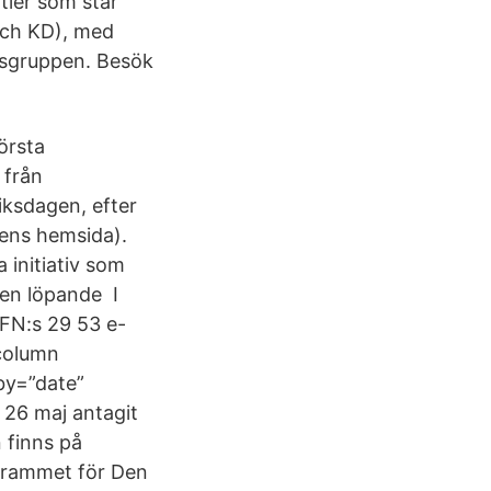
tier som står
och KD), med
nsgruppen. Besök
örsta
 från
iksdagen, efter
gens hemsida).
 initiativ som
gen löpande I
 FN:s 29 53 e-
column
by=”date”
26 maj antagit
 finns på
ogrammet för Den