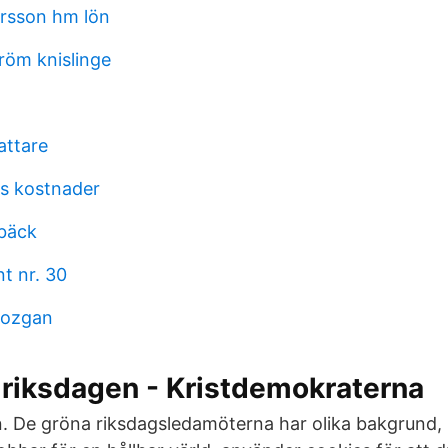
rsson hm lön
röm knislinge
attare
s kostnader
bäck
t nr. 30
mozgan
 riksdagen - Kristdemokraterna
. De gröna riksdagsledamöterna har olika bakgrund,