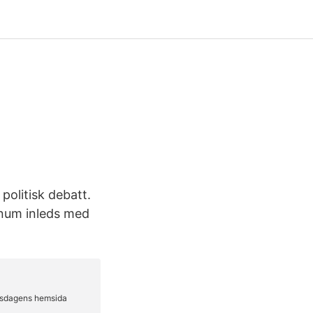
olitisk debatt.
enum inleds med