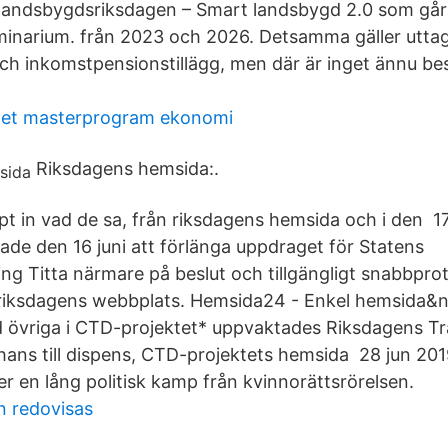
landsbygdsriksdagen – Smart landsbygd 2.0 som går 
inarium. från 2023 och 2026. Detsamma gäller utta
ch inkomstpensionstillägg, men där är inget ännu bes
itet masterprogram ekonomi
Riksdagens hemsida:.
ppt in vad de sa, från riksdagens hemsida och i den 1
ade den 16 juni att förlänga uppdraget för Statens
g Titta närmare på beslut och tillgängligt snabbproto
riksdagens webbplats. Hemsida24 - Enkel hemsida&n
övriga i CTD-projektet* uppvaktades Riksdagens Tra
Chans till dispens, CTD-projektets hemsida 28 jun 2019
fter en lång politisk kamp från kvinnorättsrörelsen.
n redovisas