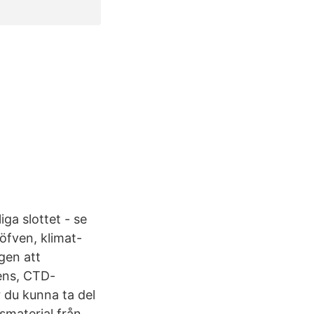
ga slottet - se
öfven, klimat-
gen att
pens, CTD-
 du kunna ta del
smaterial från