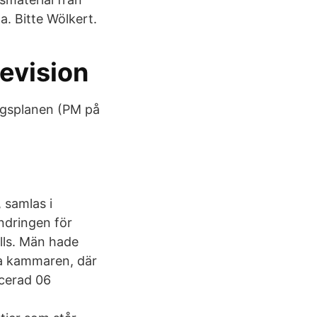
a. Bitte Wölkert.
evision
ingsplanen (PM på
 samlas i
ndringen för
lls. Män hade
sta kammaren, där
icerad 06