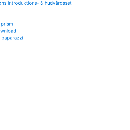
ions introduktions- & hudvårdsset
 prism
ownload
d paparazzi