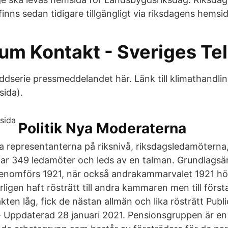
inns sedan tidigare tillgängligt via riksdagens hemsid
um Kontakt - Sveriges Tel
ddserie pressmeddelandet här. Länk till klimathandl
ida).
Politik Nya Moderaterna
da representanterna på riksnivå, riksdagsledamöterna,
ar 349 ledamöter och leds av en talman. Grundlagsä
genomförs 1921, när också andrakammarvalet 1921 hö
rligen haft rösträtt till andra kammaren men till för
ten låg, fick de nästan allmän och lika rösträtt Publ
 Uppdaterad 28 januari 2021. Pensionsgruppen är en