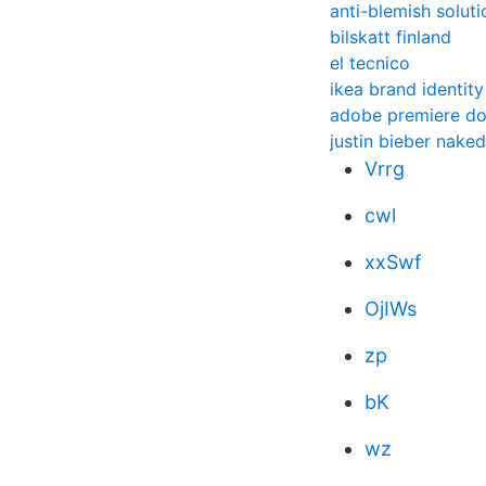
anti-blemish solut
bilskatt finland
el tecnico
ikea brand identity
adobe premiere d
justin bieber nake
Vrrg
cwl
xxSwf
OjIWs
zp
bK
wz