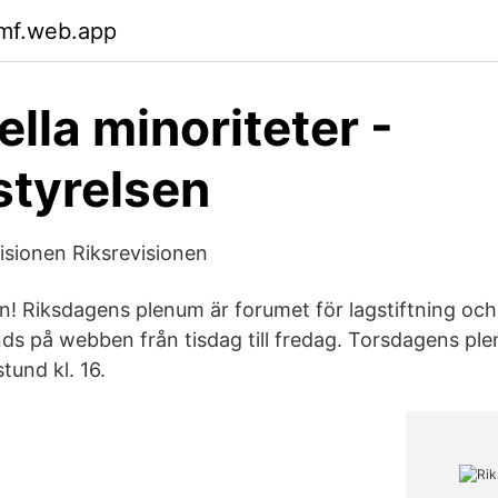
xmf.web.app
ella minoriteter -
styrelsen
visionen Riksrevisionen
 Riksdagens plenum är forumet för lagstiftning och p
ds på webben från tisdag till fredag. Torsdagens pl
tund kl. 16.