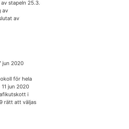
av stapeln 25.3.
g av
lutat av
7 jun 2020
koll för hela
 11 jun 2020
fikutskott i
 rätt att väljas