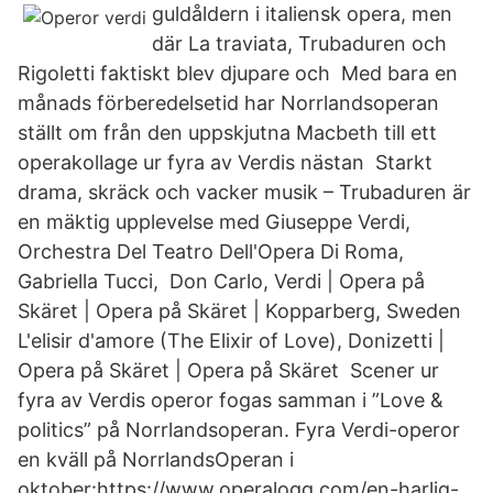
guldåldern i italiensk opera, men
där La traviata, Trubaduren och
Rigoletti faktiskt blev djupare och Med bara en
månads förberedelsetid har Norrlandsoperan
ställt om från den uppskjutna Macbeth till ett
operakollage ur fyra av Verdis nästan Starkt
drama, skräck och vacker musik – Trubaduren är
en mäktig upplevelse med Giuseppe Verdi,
Orchestra Del Teatro Dell'Opera Di Roma,
Gabriella Tucci, Don Carlo, Verdi | Opera på
Skäret | Opera på Skäret | Kopparberg, Sweden
L'elisir d'amore (The Elixir of Love), Donizetti |
Opera på Skäret | Opera på Skäret Scener ur
fyra av Verdis operor fogas samman i ”Love &
politics” på Norrlandsoperan. Fyra Verdi-operor
en kväll på NorrlandsOperan i
oktober:https://www.operalogg.com/en-harlig-