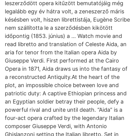
leszerződött opera kitűzött bemutatójáig még
legalább egy év hátra volt, a zeneszerző máris
késésben volt, hiszen librettistája, Eugène Scribe
nem szállította le a szerződésben kikötött
időpontig (1853. június) a … Watch movie and
read libretto and translation of Celeste Aida, an
aria for tenor from the Italian opera Aida by
Giuseppe Verdi. First performed at the Cairo
Opera in 1871, Aida draws us into the fantasy of
a reconstructed Antiquity.At the heart of the
plot, an impossible choice between love and
patriotic duty: A captive Ethiopian princess and
an Egyptian soldier betray their people, defy a
powerful rival and unite until death. “Aida” is a
four-act opera crafted by the legendary Italian
composer Giuseppe Verdi, with Antonio
Ghislanzoni setting the Italian libretto. Set in