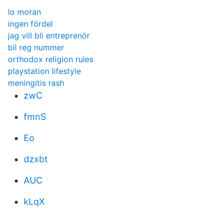
lo moran
ingen fördel
jag vill bli entreprenör
bil reg nummer
orthodox religion rules
playstation lifestyle
meningitis rash
zwC
fmnS
Eo
dzxbt
AUC
kLqX